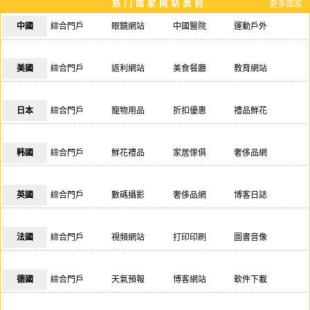
热门国家网站类别
更多国家
中國
綜合門戶
眼鏡網站
中國醫院
運動戶外
辦公用品
奢侈品網
鮮花禮品
美妝護膚
更多...
美國
綜合門戶
返利網站
美食餐廳
教育網站
票務網站
分類廣告
自然科學
會計稅務
更多...
日本
綜合門戶
寵物用品
折扣優惠
禮品鮮花
奢侈品網
眼鏡網站
藝術文化
網上書店
更多...
韩國
綜合門戶
鮮花禮品
家居傢俱
奢侈品網
運動戶外
圖書音像
維基百科
電子產品
更多...
英國
綜合門戶
數碼攝影
奢侈品網
博客日誌
返利網站
法律律師
美食餐廳
打印印刷
更多...
法國
綜合門戶
視頻網站
打印印刷
圖書音像
團購網站
辦公用品
寵物花鳥
域名主機
更多...
德國
綜合門戶
天氣預報
博客網站
軟件下載
打印印刷
保險公司
眼鏡網站
藝術文化
更多...