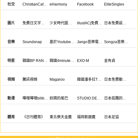
社交
ChristianCafe.com
eHarmony
Facebook
EliteSingles
Match
Skype
Sugardaddie.com
圖片
免費日文字體下載網
少女時代圖集站
illustAC|免費矢量剪貼畫資源庫
日本免費設計資源網
韓國TopicImages攝影圖庫平臺
韓國素材購買網
日本Pakutaso免費情境圖庫網
音樂
Soundsnap
基於Youtube流媒體音樂分享網
Jango音樂電臺
Songza音樂社區網站
allmusic
免費個性化在線音樂電臺
Beats
明星
韓國BP RANIA女子流行樂團
韓國4minute女子組合官網
EXO-M
金有貞
東方神起
FNC
2NE1
視頻
騰訊視頻
Magaroo
韓國潘多拉TV視頻網
日本免費動畫視頻網
TVUT|韓國KBS直播應用
在線優酷無廣告播放工具
韓國MGooN短視頻網站
動漫
嗶哩嗶哩bilibili
妖精的尾巴
STUDIO DEEN
日本孤獨的美食家官網
蠟筆小新卡通官網
秋田書店
雙葉社
體育
《日刊體育》
東北樂天金鷹
福岡軟銀鷹
日本足協
川崎前鋒
名古屋鯨八
橫濱水手