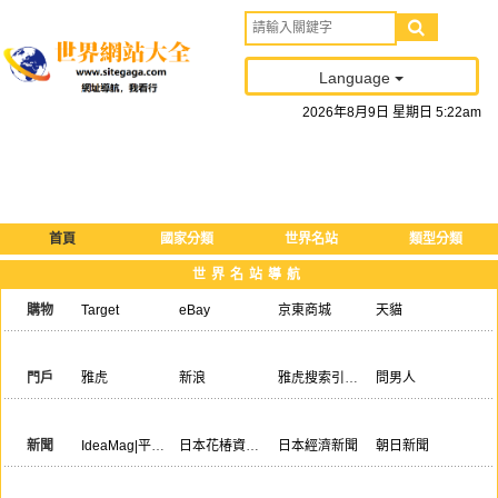
Language
2026
年
8
月
9
日
星期日
5
:
22
am
首頁
國家分類
世界名站
類型分類
世界名站導航
購物
Target
eBay
京東商城
天貓
亞馬遜商城
沃爾瑪
百思買集團Best Buy
門戶
雅虎
新浪
雅虎搜索引擎官網
問男人
Univision.com
Go
韓國ZUM門戶網
新聞
IdeaMag|平面藝術與排版雜誌
日本花椿資生堂雜誌
日本經濟新聞
朝日新聞
產經新聞
日經BP社
Yahoo!日本-新聞