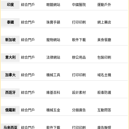
印度
綜合門戶
眼鏡網站
中國醫院
運動戶外
辦公用品
奢侈品網
鮮花禮品
美妝護膚
更多...
泰國
綜合門戶
珠寶手錶
打印印刷
網上藥店
票務網站
母嬰玩具
航空公司
泰語學習
更多...
新加坡
綜合門戶
寵物網站
軟件下載
美食餐廳
超市百貨
眼鏡網站
打印印刷
服務平臺
更多...
意大利
綜合門戶
法律網站
辦公用品
包裝印刷
票務網站
母嬰玩具
團購網站
航空公司
更多...
加拿大
綜合門戶
機械工具
打印印刷
域名主機
廣告聯盟
眼鏡網站
醫院網站
奢侈品網
更多...
西班牙
綜合門戶
維基百科
設計素材
殺毒防護
團購網站
遊戲網站
保險公司
網上眼鏡
更多...
俄羅斯
綜合門戶
機械五金
分類廣告
互動問答
寵物花鳥
房地產網
保險公司
郵政快遞
更多...
马来西亚
綜合門戶
軟件下載
打印印刷
廣告聯盟