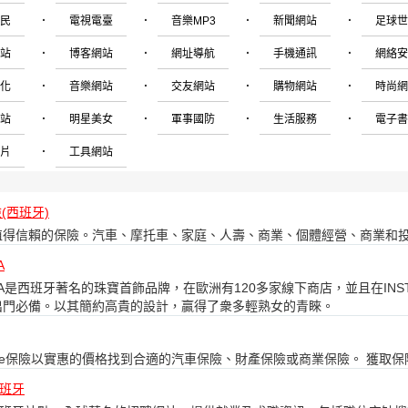
·
·
·
·
移民
電視電臺
音樂MP3
新聞網站
足球
·
·
·
·
網站
博客網站
網址導航
手機通訊
網絡
·
·
·
·
文化
音樂網站
交友網站
購物網站
時尚
·
·
·
·
網站
明星美女
軍事國防
生活服務
電子
·
圖片
工具網站
保險(西班牙)
值得信賴的保險。汽車、摩托車、家庭、人壽、商業、個體經營、商業和
A
AOLA是西班牙著名的珠寶首飾品牌，在歐洲有120多家線下商店，並且在IN
出門必備。以其簡約高貴的設計，贏得了衆多輕熟女的青睞。
fre保險以實惠的價格找到合適的汽車保險、財產保險或商業保險。 獲取
西班牙