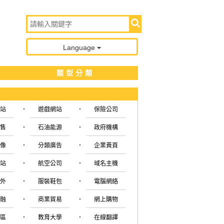
Language
類型分類
·
·
網站
遊戲網站
保險公司
·
·
銷售
石油能源
政府機構
·
·
音像
分類廣告
企業黃頁
·
·
網站
航空公司
域名主機
·
·
戶外
服裝鞋包
電腦網絡
·
·
金融
商業貿易
網上購物
·
·
社區
教育大學
在線翻譯