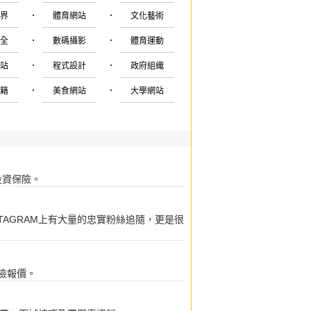
·
·
世界
體育網站
文化藝術
·
·
安全
數碼攝影
體育運動
·
·
網站
程式設計
政府組織
·
·
書籍
美食網站
大學網站
投資保險。
STAGRAM上有大量的忠實粉絲追隨，更是很
保險報價。