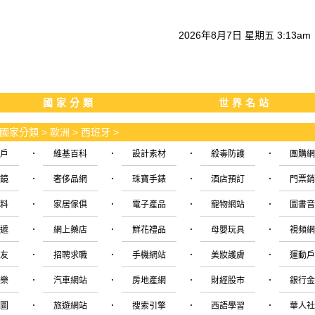
2026
年
8
月
7
日
星期五
3
:
13
am
國家分類
世界名站
國家分類
>
歐洲
>
西班牙
>
·
·
·
·
門戶
維基百科
設計素材
殺毒防護
團購
·
·
·
·
眼鏡
奢侈品網
珠寶手錶
酒店預訂
門票
·
·
·
·
飲料
家居傢俱
電子產品
寵物網站
圖書
·
·
·
·
快遞
網上藥店
鮮花禮品
母嬰玩具
視頻
·
·
·
·
交友
招聘求職
手機網站
美妝護膚
運動
·
·
·
·
娛樂
汽車網站
房地產網
財經股市
銀行
·
·
·
·
地圖
旅遊網站
搜索引擎
西語學習
華人