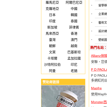
羅馬尼亞
阿爾巴尼亞
·
留學
克羅地亞
中國
·
企業
日本
韓國
印度
泰國
·
藝術
新加坡
菲律賓
·
設計
馬來西亞
香港
臺灣
澳門
·
壁紙
朝鮮
越南
熱門名站：
文萊
巴基斯坦
Allianz
卡塔爾
孟加拉國
安聯，您
沙特阿拉伯
印尼
P D PAOL
阿曼
老撾
P D P
多網紅的
赞助商链接
Mapfre
使用Map
Monster