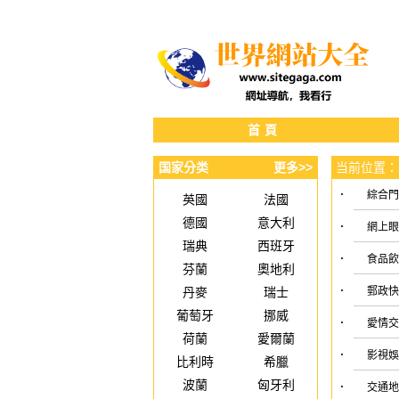
首頁
国家分类
更多>>
当前位置：
·
綜合
英國
法國
德國
意大利
·
網上
瑞典
西班牙
·
食品
芬蘭
奧地利
·
丹麥
瑞士
郵政
葡萄牙
挪威
·
愛情
荷蘭
愛爾蘭
·
影視
比利時
希臘
波蘭
匈牙利
·
交通