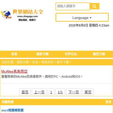
Language
2026
年
8
月
6
日
星期四
4
:
23
am
首頁
國家分類
世界名站
類型分類
当前位置：
國家分類
>
亞洲
>
馬來西亞
>
軟件下載
>
McAfee馬來西亞
屢獲殊榮的McAfee防病毒軟件，適用於PC、Android和iOS。
首页
上一页
1
1/1
下一页
尾页
相關熱搜
更多
word簡體轉繁體