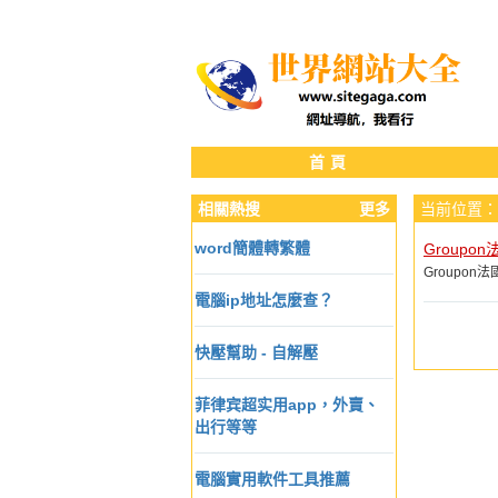
首頁
相關熱搜
更多
当前位置：
word簡體轉繁體
Groupon
Groupo
電腦ip地址怎麼查？
快壓幫助 - 自解壓
菲律宾超实用app，外賣、
出行等等
電腦實用軟件工具推薦