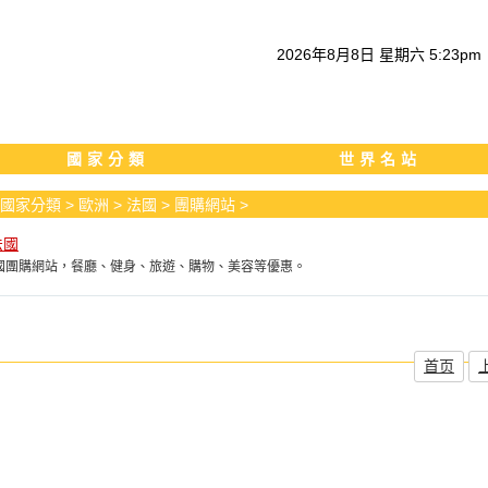
2026
年
8
月
8
日
星期六
5
:
23
pm
國家分類
世界名站
國家分類
>
歐洲
>
法國
>
團購網站
>
法國
n法國團購網站，餐廳、健身、旅遊、購物、美容等優惠。
首页