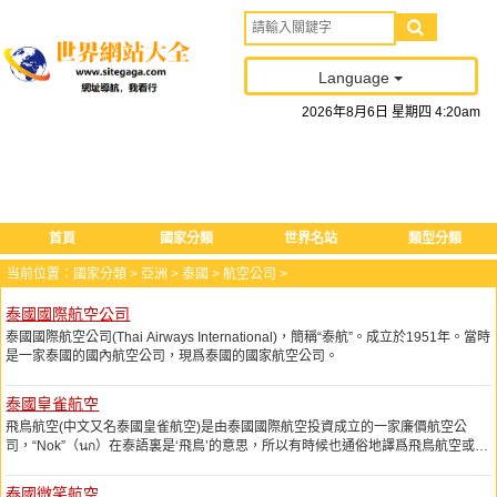
Language
2026
年
8
月
6
日
星期四
4
:
20
am
首頁
國家分類
世界名站
類型分類
当前位置：
國家分類
>
亞洲
>
泰國
>
航空公司
>
泰國國際航空公司
泰國國際航空公司(Thai Airways International)，簡稱“泰航”。成立於1951年。當時
是一家泰國的國內航空公司，現爲泰國的國家航空公司。
泰國皇雀航空
飛鳥航空(中文又名泰國皇雀航空)是由泰國國際航空投資成立的一家廉價航空公
司，“Nok”（นก）在泰語裏是‘飛鳥’的意思，所以有時候也通俗地譯爲飛鳥航空或泰
鳥航空。它是泰國第三家成立的廉價航空公司，泰航擁有Nok Air 39%的股權。主
要飛行以曼谷爲中心的泰國國內航線，票價約比泰航便宜30%。
泰國微笑航空