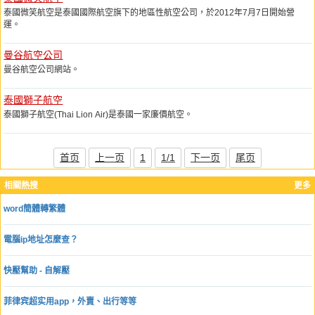
泰國微笑航空是泰國國際航空旗下的地區性航空公司，於2012年7月7日開始營
運。
曼谷航空公司
曼谷航空公司網站。
泰國獅子航空
泰國獅子航空(Thai Lion Air)是泰國一家廉價航空。
首页
上一页
1
1/1
下一页
尾页
相關熱搜
更多
word簡體轉繁體
電腦ip地址怎麼查？
快壓幫助 - 自解壓
菲律宾超实用app，外賣、出行等等