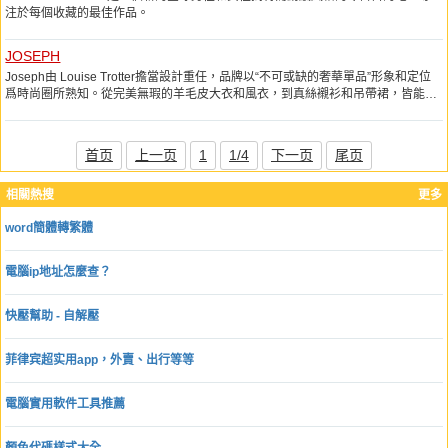
注於每個收藏的最佳作品。
JOSEPH
Joseph由 Louise Trotter擔當設計重任，品牌以“不可或缺的奢華單品”形象和定位
爲時尚圈所熟知。從完美無瑕的羊毛皮大衣和風衣，到真絲襯衫和吊帶裙，皆能爲
你的職業裝和休閒裝陣容增色不少。
首页
上一页
1
1/4
下一页
尾页
相關熱搜
更多
word簡體轉繁體
電腦ip地址怎麼查？
快壓幫助 - 自解壓
菲律宾超实用app，外賣、出行等等
電腦實用軟件工具推薦