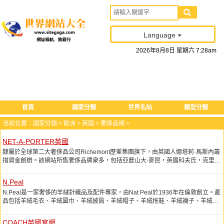
Language
2026
年
8
月
8
日
星期六
7
:
28
am
首頁
國家分類
世界名站
類型分類
当前位置：
國家分類
>
歐洲
>
英國
>
奢侈品網
>
NET-A-PORTER英國
隸屬於全球第二大奢侈品公司Richemont歷峯集團旗下，由英國人娜塔莉·馬斯內籌
措資金創辦。該網站所售奢侈品牌衆多，包括亞歷山大·麥昆，英國科夫氏，克里斯
蒂安·盧布坦，璞琪，古馳，周仰傑，朗雯，繆繆，華倫天奴等品牌在該網站均有銷
售。 現在Net-a-Porter已經成了奢侈品世界中所有其它品牌追趕的對象。
N.Peal
N.Peal是一家奢侈的羊絨針織品及配件專家，由Nat Peal於1936年在倫敦創立。產
品包括羊絨毛衣、羊絨圍巾、羊絨披肩、羊絨帽子、羊絨拖鞋、羊絨襪子、羊絨手
套、家居用品等。
COACH英國官網