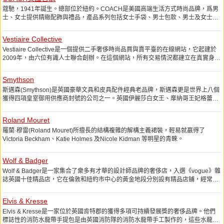
蔻馳，1941年誕生。總部位於紐約。COACH是美國高端生活方式時尚品牌，爲男
士、女士提供精緻配飾與禮品，產品系列包括女士手袋、男士包款、男士及女士小
皮具、鞋履、服飾、手錶、旅行用品、圍巾、太陽眼鏡、香水、時尚首飾等。
COACH的產品透過品牌精品店、指定百貨公司、專門店及官方網站在全球發售。
Vestiaire Collective
Vestiaire Collective是一個提供二手奢侈時尚品買與賣平臺的在線網站，它起建於
2009年，由六位有識人士聯合創辦。在這個網站，所有交易情況都建立在真實身份
驗證以及商品檢查前提下，杜絕購買假貨、不當銷售以及錯誤定價等風險。由於是
二手的或九城新衣服，網站出售折扣力度較大，而且，對於想售賣自己的奢侈品
Smythson
時，該網站也是較好的選擇。
斯邁森(Smythson)是英國豪華文具和皮具配件經典老品牌，斯邁森更是世界上八個
獲得四項皇室御用供應商封號的公司之一。英國伊麗莎白女王、摩納哥王妃格蕾絲·
凱利(Grace Kelly)、各國的權貴和外交使節，以及美國總統夫人Jackie Kennedy都
是斯邁森的忠實擁戴者。
Roland Mouret
羅蘭·穆雷(Roland Mouret)所擅長的結構複雜的解構主義裙裝，輕易就羸得了
Victoria Beckham、Katie Holmes 及Nicole Kidman 等明星的青睞。
Wolf & Badger
Wolf & Badger是一家集合了衆多有才華的設計師品牌的奢侈店，入選《vogue》雜
誌英國十佳精品店，它在倫敦和紐約市中心的黃金地段分別設有精品店鋪，經常舉
辦藝術展覽和服裝新品發佈會。Wolf & Badger在全球蒐羅優秀設計師的高質量產
品，堅持只採購獨立品牌，他們的設計師和產品陣容始終走在潮流前沿。
Elvis & Kresse
Elvis & Kresse是一家位於英國肯特郡的獲得多項可持續發展獎的奢侈品牌。他們
標誌性的消防水龍帶手提包是由英國消防隊的消防水龍帶手工製作的，這些水龍帶