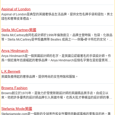
經過了傑出的滅火和拯救生命的職業生涯之後，本來是被送往垃圾填埋場的。
Aspinal of London
Aspinal of London是典型的英國奢侈品生活品牌，提供女性名牌手袋和錢包，男士
錢包和奢華皮革禮品。
Stella McCartney英國
Stella McCartney由同名設計師於1996年倫敦創立，品牌主營時裝、包袋、化妝品
等。Stella McCartney是甲殼蟲樂隊 Beatles 成員之一—保羅•麥卡特尼的女兒，自
幼受搖滾樂薰陶的Stella McCartney，在Central Saint Martins College主修美術及
設計。
Anya Hindmarch
Anya Hindmarch是一個英國設計師的名字，是英國公認最著名的手袋設計師。作
爲一個近幾年迅速崛起的奢侈品牌，Anya Hindmarch這個名字實在是如雷貫耳，
手袋愛好者不可不知。Anya Hindmarch品牌的最大特點是風格獨特和與衆不同。
L.K.Bennett
英國負擔得起的奢侈品牌，提供時尚的女性時裝和服裝。
Browns Fashion
Browns創立於1970年，是致力於發覺新銳設計師的英國精品買手店。自成立以
來，他把許多優秀的設計師品牌引入英國市場，也爲大批才華橫溢的設計師的事業
鋪平道路。是他率先把拉夫·勞倫 (Ralph Lauren) 、Calvin Klein、Missoni、
Donna Karan、Romeo Gigli、Giorgio Armani、Comme des Garons介紹給了英
Stefania Mode英國
國人。
Stefaniamode.com是一個新的全球男性和女性獨特而動感風格的零售目的地，專