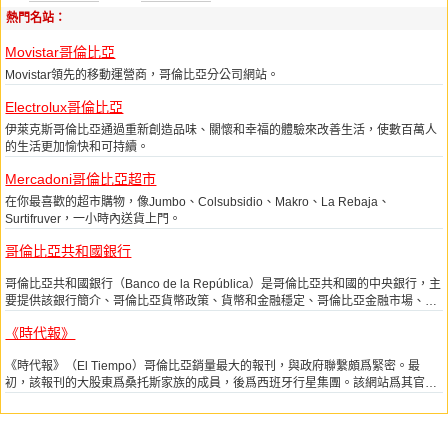
熱門名站：
Movistar哥倫比亞
Movistar領先的移動運營商，哥倫比亞分公司網站。
Electrolux哥倫比亞
伊萊克斯哥倫比亞通過重新創造品味、關懷和幸福的體驗來改善生活，使數百萬人
的生活更加愉快和可持續。
Mercadoni哥倫比亞超市
在你最喜歡的超市購物，像Jumbo、Colsubsidio、Makro、La Rebaja、
Surtifruver，一小時內送貨上門。
哥倫比亞共和國銀行
哥倫比亞共和國銀行（Banco de la República）是哥倫比亞共和國的中央銀行，主
要提供該銀行簡介、哥倫比亞貨幣政策、貨幣和金融穩定、哥倫比亞金融市場、外
匯管理、支付系統及重要統計數據等內容。網站語言爲西班牙語。哥倫比亞共和國
《時代報》
銀行於1923年成立，總部設在首都波哥大。
《時代報》（El Tiempo）哥倫比亞銷量最大的報刊，與政府聯繫頗爲緊密。最
初，該報刊的大股東爲桑托斯家族的成員，後爲西班牙行星集團。該網站爲其官方
網站，主要提供國內外新聞、政治、時事、經濟、社會、體育、教育、分類廣告、
體育賽事直播、精彩視頻等內容。