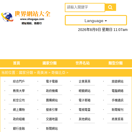
Language
2026
年
8
月
9
日
星期日
11
:
07
am
首頁
國家分類
世界名站
類型分類
当前位置：
國家分類
>
南美洲
>
哥倫比亞
>
·
·
·
·
綜合門戶
電子電器
企業黃頁
旅遊網站
·
·
·
·
教育大學
政府機構
眼鏡網站
電腦網絡
·
·
·
·
航空公司
團購網站
電子郵箱
手機通訊
·
·
·
·
網上購物
搜索引擎
電視電臺
新聞報刊
·
·
·
·
政府組織
交通地圖
其他網站
商業貿易
·
·
銀行金融
新聞網站