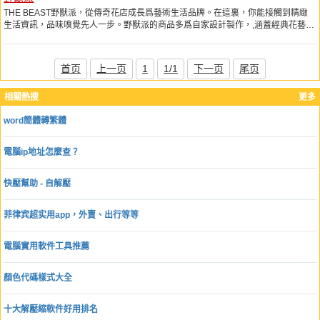
THE BEAST野獸派，從傳奇花店成長爲藝術生活品牌。在這裏，你能接觸到精緻
生活資訊，品味嗅覺先人一步。野獸派的商品多爲自家設計製作，,涵蓋經典花藝、
全球精選的家居、藝術品、家紡、美妝、香氛、個性配飾和美食。
首页
上一页
1
1/1
下一页
尾页
相關熱搜
更多
word簡體轉繁體
電腦ip地址怎麼查？
快壓幫助 - 自解壓
菲律宾超实用app，外賣、出行等等
電腦實用軟件工具推薦
顏色代碼樣式大全
十大解壓縮軟件好用排名