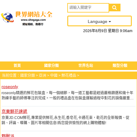
Language
2026
年
8
月
9
日
星期日
9
:
06
am
首頁
國家分類
世界名站
類型分類
当前位置：
國家分類
>
亞洲
>
中國
>
鮮花禮品
>
roseonly
roseonly精選的鮮花包裝盒，每一個細節，每一道工藝都是經過嚴格篩選和幾十年
熟練手藝的師傅專注的完成。一般的禮品盒在包裝盒運輸過程中對花的損傷嚴重，
密封、摩擦造成鮮花的致命傷害，roseonly精選的鮮花包裝盒是“能呼吸的”，專業
的設計最瞭解玫瑰是怎麼想的，讓玫瑰到你的手裏和在花園裏出生長時一模一樣。
京東鮮花速遞
京東JD.COM鮮花,專業提供鮮花,永生花,香皂花,卡通花束，乾花的全新報價、促
銷、評論、導購、圖片等相關信息!爲您提供愉悅的網上購物體驗!
野獸派