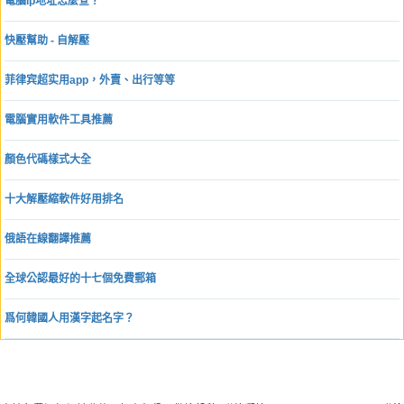
電腦ip地址怎麼查？
快壓幫助 - 自解壓
菲律宾超实用app，外賣、出行等等
電腦實用軟件工具推薦
顏色代碼樣式大全
十大解壓縮軟件好用排名
俄語在線翻譯推薦
全球公認最好的十七個免費郵箱
爲何韓國人用漢字起名字？