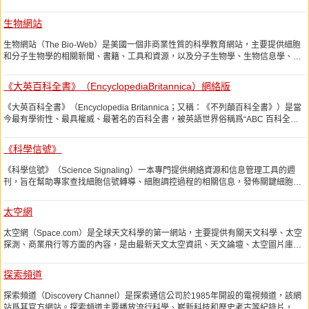
利用最新的生物科技，提高疾病的診斷和治療水平，以造福全人類。R&D的代表產
品有ELISA試劑盒、重組因子及抗體等，這些產品以其卓越有效的品質獲得了全球
生物網站
各地科研臨牀機構的青睞。
生物網站（The Bio-Web）是美國一個非商業性質的科學教育網站，主要提供細胞
和分子生物學的相關新聞、書籍、工具和資源，以及分子生物學、生物信息學、細
胞生物學、DNA和蛋白質序列分析等信息，大大提升了在網絡上獲得生物學相關信
息的便利性。
《大英百科全書》（EncyclopediaBritannica）網絡版
《大英百科全書》（Encyclopedia Britannica；又稱：《不列顛百科全書》）是當
今最有學術性、最具權威、最著名的百科全書，被英語世界俗稱爲“ABC 百科全書
之一”，也是世界三大百科全書之一（其餘兩個爲美國百科全書和科利爾百科全
書）。大英百科全書是由私營機構大英百科全書出版社於1771年在蘇格蘭的愛丁堡
《科學信號》
出版發行的，1941年版權歸美國芝加哥大學所有，現總部設在芝加哥。該網站爲其
在線版。
《科學信號》（Science Signaling）一本專門提供網絡資源和信息管理工具的週
刊，旨在幫助專家查找細胞信號轉導、細胞調控過程的相關信息，發佈關鍵細胞信
號轉導領域的相關研究結果，並提供相關文章、評論、社論、資源在線搜索等，使
讀者能更深入瞭解細胞調節過程。
太空網
太空網（Space.com）是全球天文科學的第一網站，主要提供有關天文科學、太空
探測、商業飛行等方面的內容，是由最新天文太空資訊、天文論壇、太空圖片庫以
及物品出售幾個板塊構成。
探索頻道
探索頻道（Discovery Channel）是探索通信公司於1985年開設的電視頻道，該網
站爲其官方網站。探索頻道主要播放流行科學、嶄新科技和歷史考古等紀錄片，同