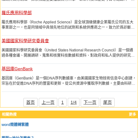
時還兼有文化類節目。
羅氏應用科學部
羅氏應用科學部（Roche Applied Science）是全球頂級健康企業羅氏公司的五大
事業部之一，也是同領域中具領先地位的試劑和系統供應商之一，致力於爲診斷和
製藥生物科技公司提供高性能和高品質的試劑及系統。該部門的業務覆蓋生物、生
物科技、醫學研究等各種生命科學領域；其產品和服務範圍包括生命科學研究的科
美國國家科學研究委員會
研設計、樣品準備、樣品處理到樣品分析測試的每個流程。
美國國家科學研究委員會（United States National Research Council）是一個通
過各種會議、開展調研、蒐集和核實科技數據和資料、對政府和私人提供的研究計
劃基金和獎學金進行管理等方式來實現國家科學院和提出的研究目標的組織。該委
員會下設4個學會和4個專門委員會。
基因庫GenBank
基因庫（GenBank）是一個DNA序列數據庫，由美國國家生物技術信息中心創建，
宗旨在於促進DNA序列的豐富和更新。從公共資源中獲取序列數據，主要由科研人
員直接提供或大規模基因組測序計劃提供。此外，GenBank還與EMBL、DDBJ建
立數據交互合作關係。
首页
上一页
1
1/4
下一页
尾页
相關熱搜
更多
word簡體轉繁體