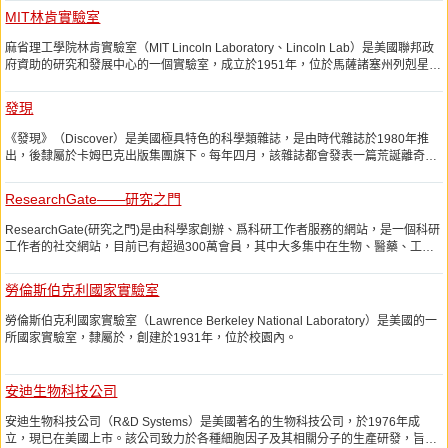
MIT林肯實驗室
麻省理工學院林肯實驗室（MIT Lincoln Laboratory、Lincoln Lab）是美國聯邦政
府資助的研究和發展中心的一個實驗室，成立於1951年，位於馬薩諸塞州列剋星
敦，由麻省理工學院管理，主要研究先進科學及技術。
發現
《發現》（Discover）是美國極具特色的科學類雜誌，是由時代雜誌於1980年推
出，後隸屬於卡姆巴克出版集團旗下。每年四月，該雜誌都會發表一篇荒誕離奇的
僞科學文章作爲送給大衆的愚人節禮物。
ResearchGate——研究之門
ResearchGate(研究之門)是由科學家創辦、爲科研工作者服務的網站，是一個科研
工作者的社交網站，目前已有超過300萬會員，其中大多集中在生物、醫藥、工程
研究領域。科研工作者可以發表自己的作品、尋找同行、向其他科研人員提問或者
找到自己相關的工作。
勞倫斯伯克利國家實驗室
勞倫斯伯克利國家實驗室（Lawrence Berkeley National Laboratory）是美國的一
所國家實驗室，隸屬於，創建於1931年，位於校園內。
安迪生物科技公司
安迪生物科技公司（R&D Systems）是美國著名的生物科技公司，於1976年成
立，現已在美國上市。該公司致力於各種細胞因子及其相關分子的生產研發，旨在