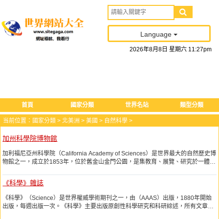
Language
2026
年
8
月
8
日
星期六
11
:
27
pm
首頁
國家分類
世界名站
類型分類
当前位置：
國家分類
>
北美洲
>
美國
>
自然科學
>
加州科學院博物館
加利福尼亞州科學院（California Academy of Sciences）是世界最大的自然歷史博
物館之一，成立於1853年，位於舊金山金門公園，是集教育、展覽、研究於一體的
自然博物館。
《科學》雜誌
《科學》（Science）是世界權威學術期刊之一，由（AAAS）出版，1880年開始
出版，每週出版一次。《科學》主要出版原創性科學研究和科研綜述，所有文章出
版前均須同行評審。