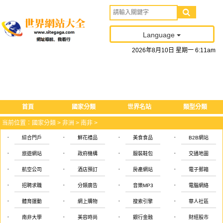
Language
2026
年
8
月
10
日
星期一
6
:
11
am
首頁
國家分類
世界名站
類型分類
当前位置：
國家分類
>
非洲
>
南非
>
·
·
·
·
綜合門戶
鮮花禮品
美食食品
B2B網站
·
·
·
·
旅遊網站
政府機構
服裝鞋包
交通地圖
·
·
·
·
航空公司
酒店預訂
房產網站
電子郵箱
·
·
·
·
招聘求職
分類廣告
音樂MP3
電腦網絡
·
·
·
·
體育運動
網上購物
搜索引擎
華人社區
·
·
·
·
南非大學
美容時尚
銀行金融
財經股市