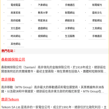
·
·
·
·
電視電臺
汽車網站
手機通迅
新聞報刊
·
·
·
·
商業貿易
教育大學
新聞網站
藝術文化
·
·
·
·
政府組織
明星美女
網絡安全
博客網站
·
·
·
·
文化藝術
遊戲網站
大學網站
工具網站
·
·
·
·
時尚網站
視頻網站
生活服務
手機通訊
·
其他網站
熱門名站：
桑勒姆保險公司
桑勒姆保險公司（Sanlam）南非領先的金融保險公司，於1918年成立，總部設在
開普敦附近的貝爾維爾市，最初主營壽險，現在業務包括個人、團體和短期保險，
個人理財服務，如遺產規劃、信託、家庭和個人貸款、儲蓄和相關產品、投資、資
南非移動
產管理、物業資產管理、證券經紀、風險管理及資本市場業務等。
南非移動（MTN Group）南非最大的移動通訊和電信運營商，其業務遍佈非洲各
國，以及歐洲和中東國家，總部設在南非東北部的約翰尼斯堡。MTN Group在
2014年全球企業2000強排行榜中位居第378位。
南非Telkom
Telkom SA Ltd.是南非的一家電信公司，成立於1991年，總部位於比勒陀利亞，主