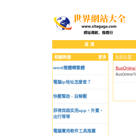
首頁
相關熱搜
更多
当前位置：
word簡體轉繁體
BusOnlin
BusOnli
電腦ip地址怎麼查？
快壓幫助 - 自解壓
菲律宾超实用app，外賣、
出行等等
電腦實用軟件工具推薦