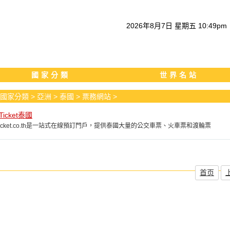
2026
年
8
月
7
日
星期五
10
:
49
pm
國家分類
世界名站
國家分類
>
亞洲
>
泰國
>
票務網站
>
eTicket泰國
neTicket.co.th是一站式在線預訂門戶，提供泰國大量的公交車票、火車票和渡輪票
首页