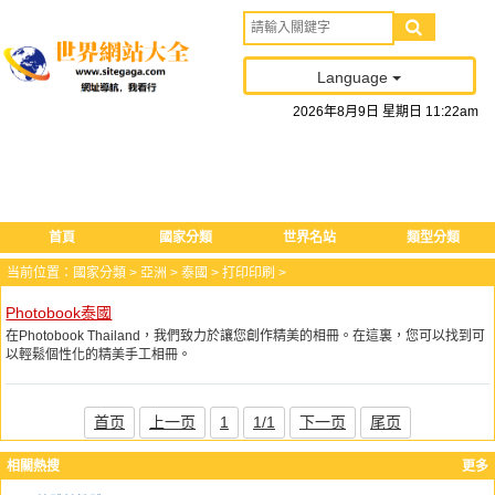
Language
2026
年
8
月
9
日
星期日
11
:
22
am
首頁
國家分類
世界名站
類型分類
当前位置：
國家分類
>
亞洲
>
泰國
>
打印印刷
>
Photobook泰國
在Photobook Thailand，我們致力於讓您創作精美的相冊。在這裏，您可以找到可
以輕鬆個性化的精美手工相冊。
首页
上一页
1
1/1
下一页
尾页
相關熱搜
更多