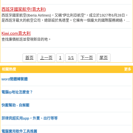
西班牙國家航空(意大利)
西班牙國家航空(Iberia Airlines)，又稱“伊比利亞航空”，成立於1927年6月28日，
是西班牙最大的航空公司，總部設於馬德里。它擁有一個龐大的國際服務網絡，以
馬德里巴拉哈斯國際機場和巴塞羅那國際機場爲主要基地。
Kiwi.com意大利
查找廉價航班並發現新目的地。
首页
上一页
1
1/1
下一页
尾页
相關熱搜
更多
word簡體轉繁體
電腦ip地址怎麼查？
快壓幫助 - 自解壓
菲律宾超实用app，外賣、出行等等
電腦實用軟件工具推薦