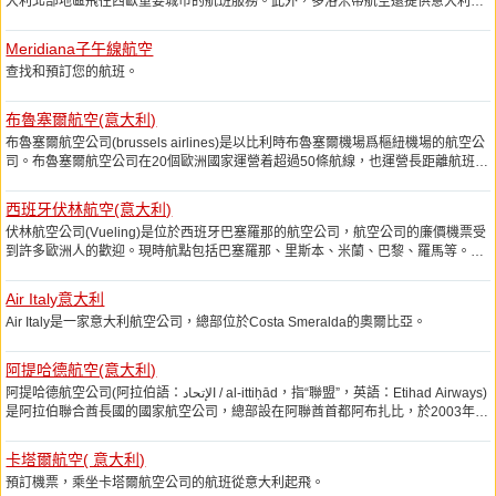
大利北部地區飛往西歐重要城市的航班服務。此外，多洛米蒂航空還提供意大利和
德國之間的航班服務，其樞紐機場設在慕尼黑和維羅納。多洛米蒂航空是
Miles & More完全一體化合作伙伴。
Meridiana子午線航空
查找和預訂您的航班。
布魯塞爾航空(意大利)
布魯塞爾航空公司(brussels airlines)是以比利時布魯塞爾機場爲樞紐機場的航空公
司。布魯塞爾航空公司在20個歐洲國家運營着超過50條航線，也運營長距離航班到
遠東和中、西非洲。它也同樣運營包機服務，還從事維修和機組人員的訓練服務。
西班牙伏林航空(意大利)
伏林航空公司(Vueling)是位於西班牙巴塞羅那的航空公司，航空公司的廉價機票受
到許多歐洲人的歡迎。現時航點包括巴塞羅那、里斯本、米蘭、巴黎、羅馬等。航
空公司成立於2004年，伏林航空公司在2006年時繼柏林航空公司和伊斯捷特航空
公司之後，歐洲的第三大廉價航空公司。
Air Italy意大利
Air Italy是一家意大利航空公司，總部位於Costa Smeralda的奧爾比亞。
阿提哈德航空(意大利)
阿提哈德航空公司(阿拉伯語：الإتحاد‎ / al-ittiḥād，指“聯盟”，英語：Etihad Airways)
是阿拉伯聯合酋長國的國家航空公司，總部設在阿聯酋首都阿布扎比，於2003年
11月開始商業運營，是阿聯酋第二大航空公司，僅次於總部位於迪拜的阿聯酋航
空。
卡塔爾航空( 意大利)
預訂機票，乘坐卡塔爾航空公司的航班從意大利起飛。