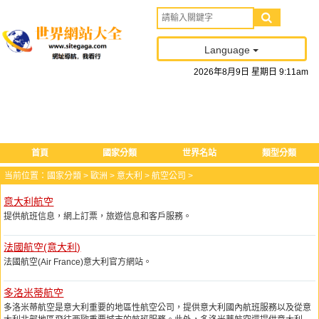
Language
2026
年
8
月
9
日
星期日
9
:
11
am
首頁
國家分類
世界名站
類型分類
当前位置：
國家分類
>
歐洲
>
意大利
>
航空公司
>
意大利航空
提供航班信息，網上訂票，旅遊信息和客戶服務。
法國航空(意大利)
法國航空(Air France)意大利官方網站。
多洛米蒂航空
多洛米蒂航空是意大利重要的地區性航空公司，提供意大利國內航班服務以及從意