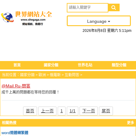
Language
2026
年
8
月
8
日
星期六
5
:
11
pm
首頁
國家分類
世界名站
類型分類
当前位置：
國家分類
>
歐洲
>
俄羅斯
>
互動問答
>
@Mail.Ru-問答
成千上萬的問題都在等待您的回覆！
首页
上一页
1
1/1
下一页
尾页
相關熱搜
更多
word簡體轉繁體