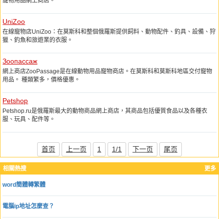
寵物用品網上商店。
UniZoo
在線寵物店UniZoo：在莫斯科和整個俄羅斯提供飼料、動物配件、釣具、設備、狩
獵、釣魚和旅遊業的衣服。
Зоопассаж
網上商店ZooPassage是在線動物用品寵物商店。在莫斯科和莫斯科地區交付寵物
用品。 種類繁多，價格優惠。
Petshop
Petshop.ru是俄羅斯最大的動物商品網上商店，其商品包括優質食品以及各種衣
服、玩具、配件等。
首页
上一页
1
1/1
下一页
尾页
相關熱搜
更多
word簡體轉繁體
電腦ip地址怎麼查？