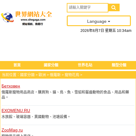
Language
2026
年
8
月
7
日
星期五
10
:
34
am
首頁
國家分類
世界名站
類型分類
当前位置：
國家分類
>
歐洲
>
俄羅斯
>
寵物花鳥
>
Бетховен
俄羅斯寵物用品商店，購買狗、貓、鳥、魚、雪貂和齧齒動物的食品、用品和藥
品。
EXOMENU.RU
水族館、玻璃容器、異國動物、池塘設備。
ZooMag.ru