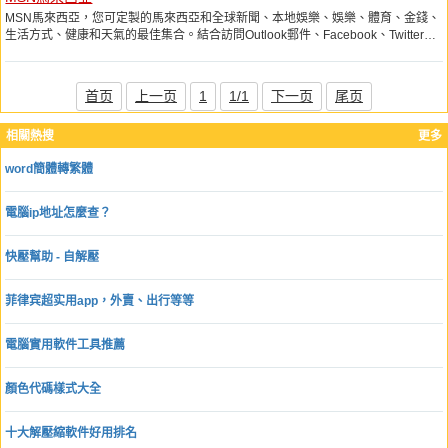
MSN馬來西亞，您可定製的馬來西亞和全球新聞、本地娛樂、娛樂、體育、金錢、
生活方式、健康和天氣的最佳集合。結合訪問Outlook郵件、Facebook、Twitter、
Skype等。
首页
上一页
1
1/1
下一页
尾页
相關熱搜
更多
word簡體轉繁體
電腦ip地址怎麼查？
快壓幫助 - 自解壓
菲律宾超实用app，外賣、出行等等
電腦實用軟件工具推薦
顏色代碼樣式大全
十大解壓縮軟件好用排名