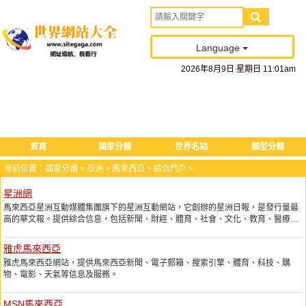
Language
2026
年
8
月
9
日
星期日
11
:
01
am
首頁
國家分類
世界名站
類型分類
当前位置：
國家分類
>
亞洲
>
馬來西亞
>
綜合門戶
>
星洲網
馬來西亞星洲互動媒體集團旗下的星洲互動網站，它創辦的星洲日報，是發行量最
高的華文報。提供綜合信息，包括新聞、財經、體育、社會、文化、教育、醫療等
資訊。
雅虎馬來西亞
雅虎馬來西亞網站，提供馬來西亞新聞、電子郵箱、搜索引擎、體育、科技、購
物、電影、天氣等信息及服務。
MSN馬來西亞