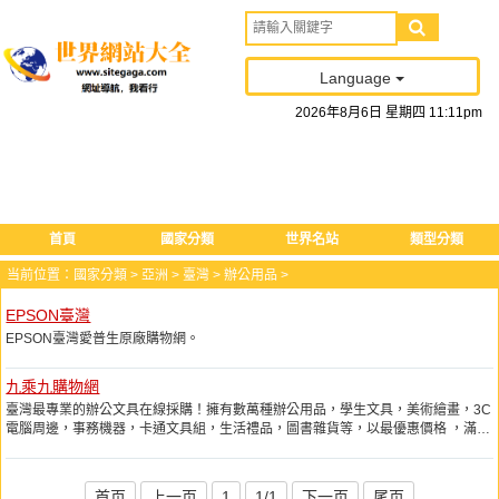
Language
2026
年
8
月
6
日
星期四
11
:
11
pm
首頁
國家分類
世界名站
類型分類
当前位置：
國家分類
>
亞洲
>
臺灣
>
辦公用品
>
EPSON臺灣
EPSON臺灣愛普生原廠購物網。
九乘九購物網
臺灣最專業的辦公文具在線採購！擁有數萬種辦公用品，學生文具，美術繪畫，3C
電腦周邊，事務機器，卡通文具組，生活禮品，圖書雜貨等，以最優惠價格 ，滿足
企業，個人最佳的採購需求！
首页
上一页
1
1/1
下一页
尾页