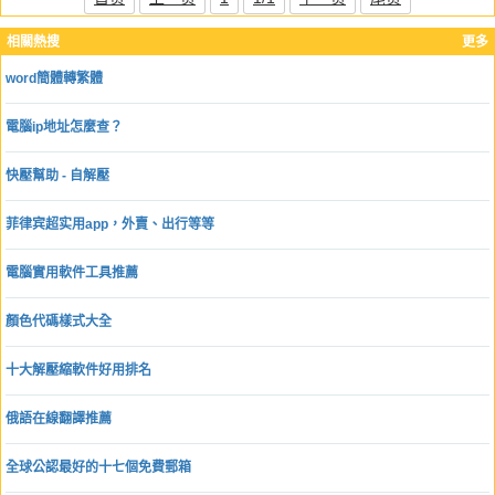
相關熱搜
更多
word簡體轉繁體
電腦ip地址怎麼查？
快壓幫助 - 自解壓
菲律宾超实用app，外賣、出行等等
電腦實用軟件工具推薦
顏色代碼樣式大全
十大解壓縮軟件好用排名
俄語在線翻譯推薦
全球公認最好的十七個免費郵箱