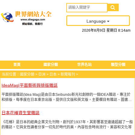
Language
2026
年
8
月
9
日
星期日
8
:
14
am
首頁
國家分類
世界名站
類型分類
当前位置：
國家分類
>
亞洲
>
日本
>
新聞報刊
>
IdeaMag|平面藝術與排版雜誌
平面排版雜誌(Idea Mag)是由日本Seibundo新光社創辦的一個IDEA雜誌，專注於
和排版，每季度在日本東京出版，提供日文版和英文版，主要欄目有雜誌、圖書、
事件、新聞，幫助設計師們找到設計行業的排版靈感。
日本花椿資生堂雜誌
《花椿》是日本的經典企業文化刊物，創刊於1937年，其影響甚至遠遠超越了一般
的雜誌。它與女性讀者分享一切先於時代的美，內容包含時尚流行、美容和文化等
方面，藝術與文化色彩濃厚，東西方文化兼收幷蓄，脫俗感性，不從衆不隨流，不