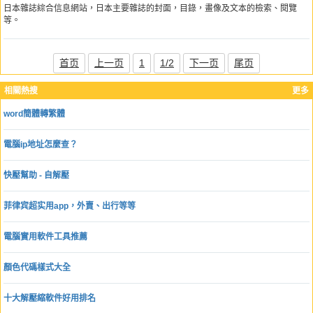
日本雜誌綜合信息網站，日本主要雜誌的封面，目錄，畫像及文本的檢索、閱覽
等。
首页
上一页
1
1/2
下一页
尾页
相關熱搜
更多
word簡體轉繁體
電腦ip地址怎麼查？
快壓幫助 - 自解壓
菲律宾超实用app，外賣、出行等等
電腦實用軟件工具推薦
顏色代碼樣式大全
十大解壓縮軟件好用排名