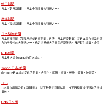
論流行敏銳度還是，都扮演着先驅者的角色。
朝日新聞
《花椿》獨有的東西方融合之美學魅力，源自資生堂的二代社長福原信三。他曾夢
日本《朝日新聞》，日本全國性五大報紙之一。
想成爲一名藝術家，熱愛的藝術的他留洋歸來後，繼承了家業，更奠定了日後資生
堂的品牌形象和設計風格。他成立了創意部，其成員是日本設計師或畫壇上名垂後
產經新聞
世的創作者們。
日本《產經新聞》，日本全國性五大報紙之一。
1915 年，福原信三親自設計了資生堂品牌的花椿標誌(山茶花)，描繪出山茶花漂浮
在水面上的構想。到了1919 年，他設立了資生堂畫廊，支持肩負未來的新進藝術
日本經濟新聞
家們。據說這是現存日本最古老的畫廊，就是現在銀座的那一間。
日本經濟新聞（簡稱日經或日經新聞；日語：日本経済新聞）是日本具有相當影響
雖然資生堂的《花椿》有每月10 萬本的發行量但是從明年開始，這本有着近80 歲
力的全國性的大報紙之一，也是世界最大的專業經濟報紙。日經提供經濟，企業，
高齡卻依然典雅美麗的經典企業文化刊物，宣佈停止紙本月刊的發行，轉型爲一本
政治，社會，國際，股票、匯兌等各領域的新聞速報。也提供IT，住宅，就業、體
純電子雜誌。
育等的新聞資訊。
NHK新聞
日本放送協會(NHK)的官方網站。
Yahoo!日本-新聞
由Yahoo!日本網站提供的新聞，含國內、國際、經濟、娛樂、體育、技術等。
TBS
TBS東京廣播公司的新聞頻道，除了最新的新聞以外，按不同種類進行報道的視頻
播放。
CNN日文版