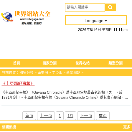
Language
2026
年
8
月
6
日
星期四
11
:
11
pm
首頁
國家分類
世界名站
類型分類
当前位置：
國家分類
>
南美洲
>
圭亞那
>
新聞網站
>
《圭亞那紀事報》
《圭亞那紀事報》（Guyana Chronicle）爲圭亞那當地最古老的報刊之一，於
1881年創刊。圭亞那紀事報在線（Guyana Chronicle Online）爲其官方網站，主
要提供國內外新聞、政治、時事、體育、經濟、社會、教育等內容。
首页
上一页
1
1/1
下一页
尾页
相關熱搜
更多